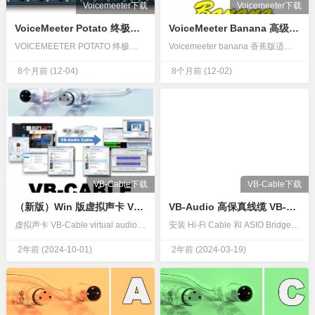
Voicemeeter下载
Voicemeeter下载
VoiceMeeter Potato 终极混音器 土豆版英文原版 Voicemeeter 3.1.2.2
VoiceMeeter Banana 高级混音器 香蕉版英文原版 Voicemeeter 2.1.2.2
VOICEMEETER POTATO 终极混音器Voicemeeter Potato 是我们的音频混合器应用程序的终极版本，具有虚拟音频设备，可以混合和管理来自任何音频设备或应用程序的任何音频源。Voicemeeter Potato 专用于 Voicemeeter 专家用户，通过发送/返回工作流程提…
Voicemeeter banana 香蕉版适用于 Windows 的高级虚拟音频设备混音器！高级虚拟音频混合器Voicemeeter 正在彻底改变在 Windows PC 上管理音频的方式。现在可以以一种简单的方式将任何音频源与任何音频应用程序连接和混合，并对音质进行无与伦比的控制。DVD 播放器…
8个月前
(12-04)
8个月前
(12-02)
VB-Cable下载
VB-Cable下载
（新版）Win 版虚拟声卡 VB-Cable virtual audio device.
VB-Audio 高保真线缆 VB-Audio Hi-Fi Cable
虚拟声卡 VB-Cable virtual audio device.VB-Cable 是一款虚拟音频（虚拟声卡）软件，用作虚拟音频处理。所有输入到VB-Cable 麦克风都被转发到虚拟声卡VB-Cable 扬声器输出。它能像一个真正的声卡一样工作：播放或录制声音。最简单的虚拟声卡 Virtual…
安装 Hi-Fi Cable 和 ASIO Bridge。HIFI-CABLE 驱动程序是一个虚拟音频设备，在音频设备列表中以金色 RCA 连接器图标显示。HIFI-CABLE 的工作方式与 VB-CABLE 类似，但需要将其输入和输出配置为相同的采样率。HI-FI Cable 支持比特完美传输，最…
2年前
(2024-10-01)
2年前
(2024-03-19)